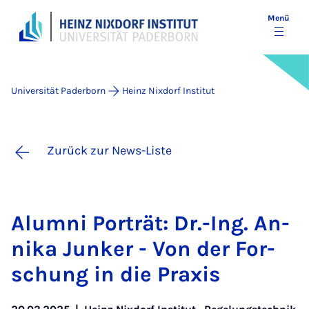
Menü
Universität Paderborn
Heinz Nixdorf Institut
Zurück zur News-Liste
Alum­ni Por­trät: Dr.-Ing. An­
ni­ka Jun­ker - Von der For­
schung in die Pra­xis