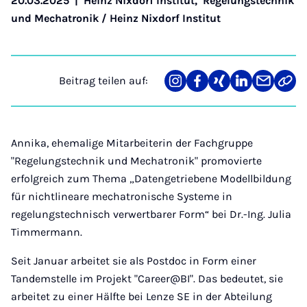
20.03.2025
|
Heinz Nixdorf Institut
,
Regelungstechnik
und Mechatronik / Heinz Nixdorf Institut
Beitrag teilen auf:
Teilen
Teilen
Teilen
Teilen
Teilen
Link
auf
auf
auf
auf
über
kopi
Instagram
Facebook
Xing
LinkedIn
E-
Mail
Annika, ehemalige Mitarbeiterin der Fachgruppe
"Regelungstechnik und Mechatronik" promovierte
erfolgreich zum Thema „Datengetriebene Modellbildung
für nichtlineare mechatronische Systeme in
regelungstechnisch verwertbarer Form“ bei Dr.-Ing. Julia
Timmermann.
Seit Januar arbeitet sie als Postdoc in Form einer
Tandemstelle im Projekt "Career@BI". Das bedeutet, sie
arbeitet zu einer Hälfte bei Lenze SE in der Abteilung