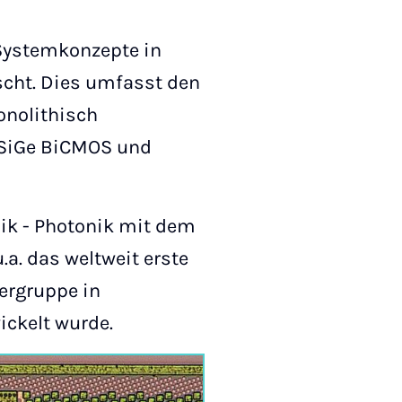
 Systemkonzepte in
scht. Dies umfasst den
onolithisch
 SiGe BiCMOS und
ik - Photonik mit dem
a. das weltweit erste
ergruppe in
ckelt wurde.