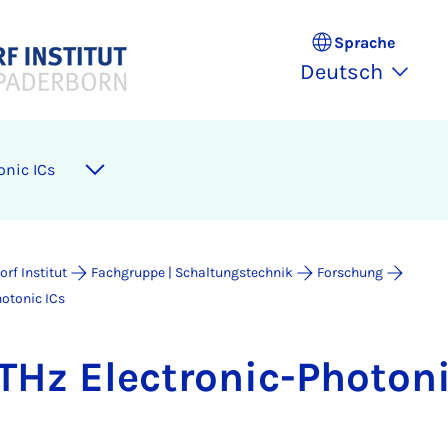
Sprache
Deutsch
­­nic ICs
rf Institut
Fachgruppe | Schaltungstechnik
Forschung
­to­nic ICs
z Elec­tro­­nic-Pho­to­­n