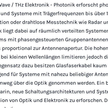
ve / THz Elektronik - Photonik erforscht pho
und Systeme mit Trägerfrequenzen bis über 1 T
n oder drahtlose Messtechnik wie Radar und
liegt dabei auf räumlich verteilten Systeme
ems mit phasengesteuerten Gruppenantennen i
 proportional zur Antennenapertur. Die hohen
 bei kleinen Wellenlängen limitieren jedoch 
egensatz dazu besitzen Glasfaserkabel kaum 
gend für Systeme mit nahezu beliebiger Anten
Umweg über die Optik genommen werden. Ein
darin, neue Schaltungsarchitekturen und Sys
on von Optik und Elektronik zu erforschen. Di