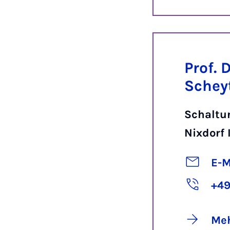
Prof. 
Schey
Schaltu
Nixdorf 
E-M
+49
Meh