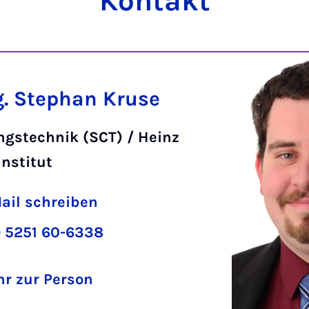
Kon­takt
g. Stephan Kruse
ngstechnik (SCT) / Heinz
Institut
ail schreiben
 5251 60-6338
r zur Person