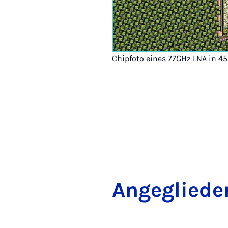
Chipfoto eines 77GHz LNA in 
An­ge­glie­der