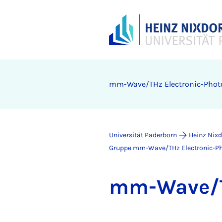
mm-Wa­­ve/THz Elec­tro­­nic-Pho­to
Universität Paderborn
Heinz Nixdo
Gruppe mm-Wa­ve/THz Elec­tro­nic-Pho
mm-Wa­­ve/TH