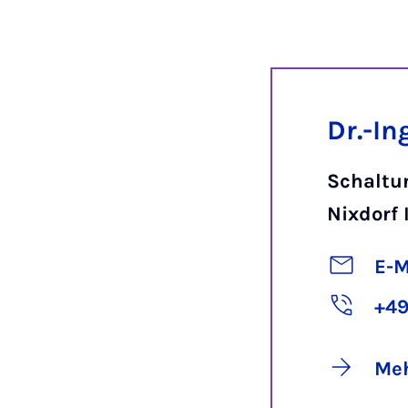
Dr.-In
Schaltu
Nixdorf 
E-M
+49
Meh