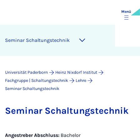
Menü
Se­mi­nar Schal­tungs­tech­nik
Universität Paderborn
Heinz Nixdorf Institut
Fachgruppe | Schaltungstechnik
Lehre
Seminar Schaltungstechnik
Se­mi­nar Schal­tungs­tech­nik
Angestreber Abschluss:
Bachelor