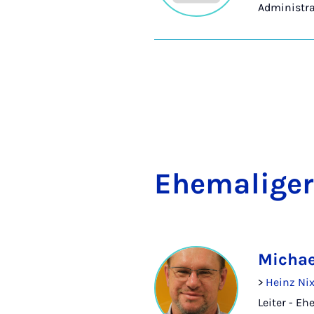
Administra
Ehe­ma­li­ger
Michae
>
Heinz Nix
Leiter - Eh