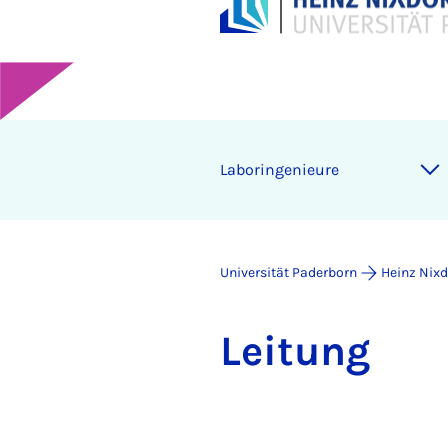
La­bo­r­in­ge­ni­eu­re
Universität Paderborn
Heinz Nixdo
Lei­tung