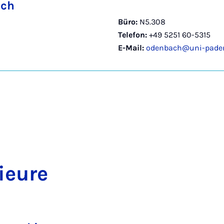
ach
Büro:
N5.308
Telefon:
+49 5251 60-5315
E-Mail:
odenbach@uni-pader
i­eu­re