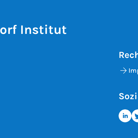
rf Institut
Rech
Im
Sozi