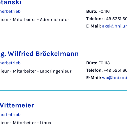
etanski
nerbetrieb
Büro:
F0.116
Telefon:
+49 5251 6
ieur - Mitarbeiter - Administrator
E-Mail:
axel@hni.un
Ing. Wilfried Bröckelmann
nerbetrieb
Büro:
F0.113
Telefon:
+49 5251 6
ieur - Mitarbeiter - Laboringenieur
E-Mail:
wb@hni.uni
Wittemeier
nerbetrieb
eur - Mitarbeiter - Linux