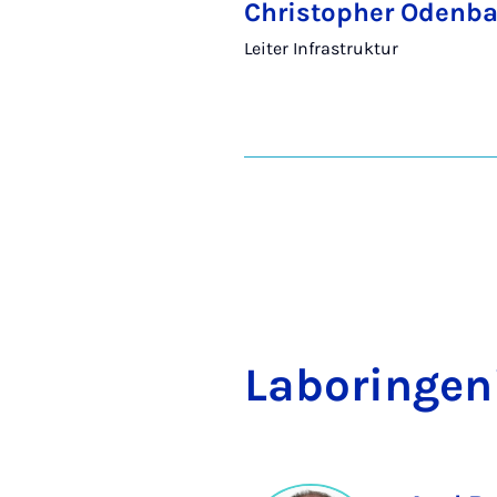
Christopher Odenb
Leiter Infrastruktur
La­bo­r­in­ge­n