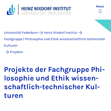
Menü
Universität Paderborn
Heinz Nixdorf Institut
Fachgruppe | Philosophie und Ethik wissenschaftlich-technischer
Kulturen
Projekte
Pro­jek­te der Fach­­grup­­pe Phi­
lo­so­phie und Ethik wis­sen­
schaft­lich-tech­ni­scher Kul­
tu­ren