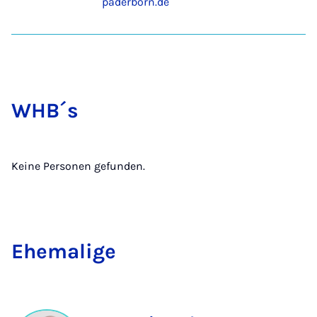
paderborn.de
WH­B´s
Keine Personen gefunden.
Ehe­ma­li­ge