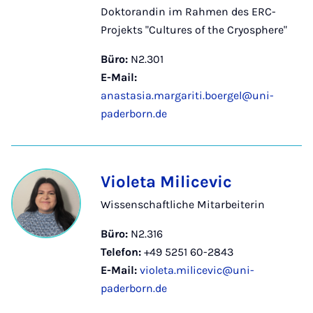
Doktorandin im Rahmen des ERC-
Projekts "Cultures of the Cryosphere"
Büro:
N2.301
E-Mail:
anastasia.margariti.boergel@uni-
paderborn.de
Violeta Milicevic
Wissenschaftliche Mitarbeiterin
Büro:
N2.316
Telefon:
+49 5251 60-2843
E-Mail:
violeta.milicevic@uni-
paderborn.de