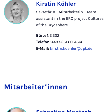
Kirstin Köhler
Sekretärin - Mitarbeiterin - Team
assistant in the ERC project Cultures
of the Cryosphere
Büro:
N2.322
Telefon:
+49 5251 60-4566
E-Mail:
kirstin.koehler@upb.de
Mit­a­r­bei­ter*in­nen