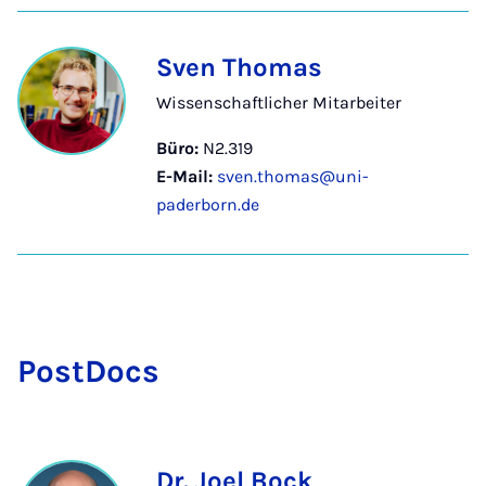
Sven Thomas
Wissenschaftlicher Mitarbeiter
Büro:
N2.319
E-Mail:
sven.thomas@uni-
paderborn.de
Post­Docs
Dr. Joel Bock