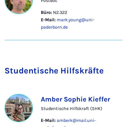
Postdoc
Büro:
N2.322
E-Mail:
mark.young@uni-
paderborn.de
Stu­den­ti­sche Hilfs­kräf­te
Amber Sophie Kieffer
Studentische Hilfskraft (SHK)
E-Mail:
amberk@mail.uni-