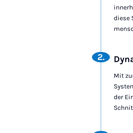
inner
diese 
mensch
2.
Dyn
Mit z
System
der Ei
Schnit