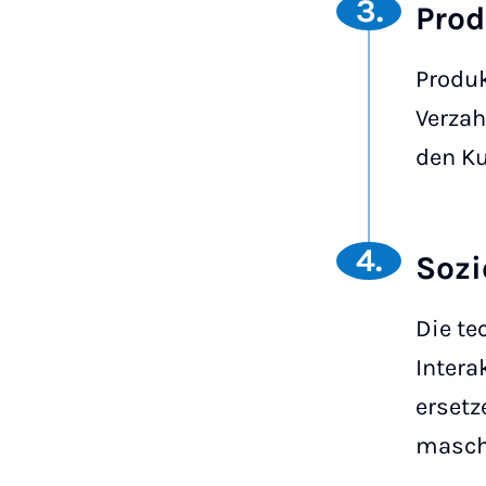
3.
Prod
Produk
Verzah
den K
4.
Sozi
Die te
Intera
ersetz
maschi