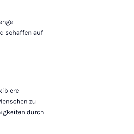
 enge
d schaffen auf
xiblere
 Menschen zu
higkeiten durch