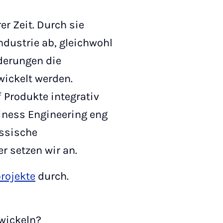
er Zeit. Durch sie
ndustrie ab, gleichwohl
derungen die
wickelt werden.
Produkte integrativ
iness Engineering eng
assische
 setzen wir an.
rojekte
durch.
wickeln?