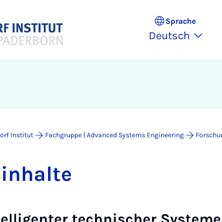
Sprache
Deutsch
rf Institut
Fachgruppe | Advanced Systems Engineering
Forschu
in­hal­te
elligenter technischer Systeme