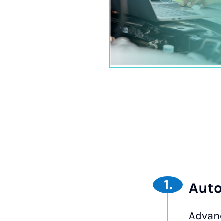
1.
Aut
Advan