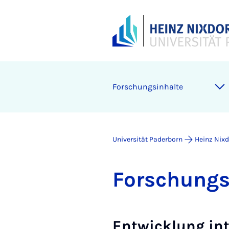
For­schungs­in­hal­te
Universität Paderborn
Heinz Nixdo
For­schungs­
Entwicklung int