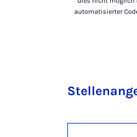
dies nicht möglich
automatisierter Cod
Stel­len­an­g