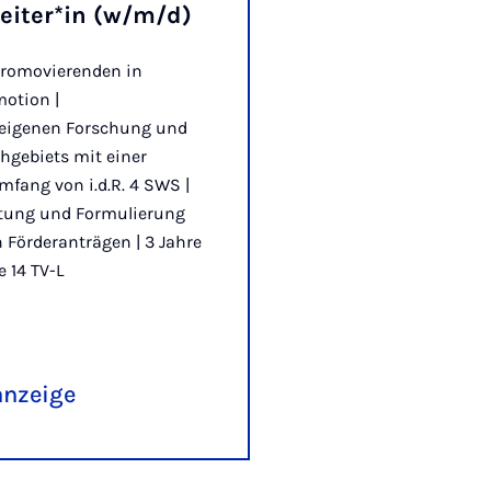
eiter*in (w/m/d)
romovierenden in
motion |
 eigenen Forschung und
chgebiets mit einer
mfang von i.d.R. 4 SWS |
ltung und Formulierung
 Förderanträgen | 3 Jahre
e 14 TV-L
anzeige