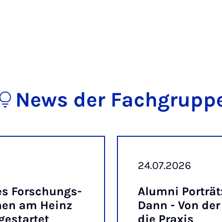
News der Fachgrupp
24.07.2026
äres For­schungs­
Alum­ni Por­trät:
­nen am Heinz
Dann - Von der
ge­st­ar­tet
die Pra­xis