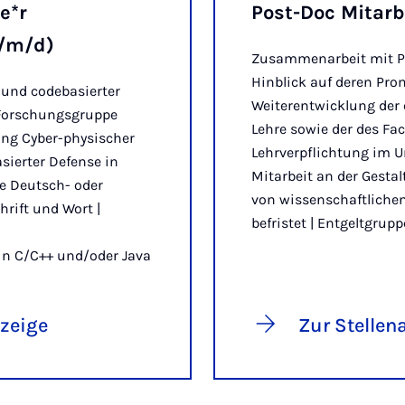
e*r
Post-Doc Mitarb
w/m/d)
Zusammenarbeit mit P
Hinblick auf deren Pro
 und codebasierter
Weiterentwicklung der
-Forschungsgruppe
Lehre sowie der des Fa
ung Cyber-physischer
Lehrverpflichtung im U
sierter Defense in
Mitarbeit an der Gesta
e Deutsch- oder
von wissenschaftlichen
rift und Wort |
befristet | Entgeltgrupp
n C/C++ und/oder Java
nzeige
Zur Stellen