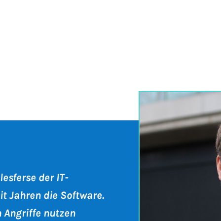
lesferse der IT-
eit Jahren die Software.
n Angriffe nutzen