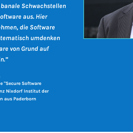
t banale Schwachstellen
ftware aus. Hier
hmen, die Software
ystematisch umdenken
are von Grund auf
n.”
,
pe "Secure Software
z Nixdorf Institut der
rn aus Paderborn