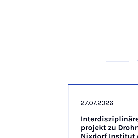
27.07.2026
In­ter­dis­zi­pli­n
pro­jekt zu Droh
Nix­dorf In­sti­tut 