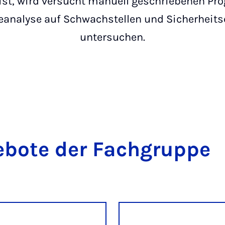
 ist, wird versucht manuell geschriebenen P
eanalyse auf Schwachstellen und Sicherheits
untersuchen.
e­bo­te der Fach­grup­pe