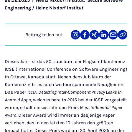
26.02.2025
|
Heinz Nixdorf Institut
,
Secure Software
Engineering / Heinz Nixdorf Institut
Beitrag teilen auf:
Teilen
Teilen
Teilen
Teilen
Teilen
Link
auf
auf
auf
auf
über
kopi
Instagram
Facebook
Xing
LinkedIn
E-
Mail
Dieses Jahr ist das 50. Jubiläum der Flagschiffkonferenz
ICSE (International Conference on Software Engineering)
in Ottawa, Kanada statt. Neben dem Jubiläum der
Konferenz gibt es auch weitere spannende Neuigkeiten.
Das Paper
IccTA: Detecting Inter-Component Privacy Leaks in
Android Apps
, welches bereits 2015 bei der ICSE vorgestellt
wurde, erhält dieses Jahr den Preis
Most Influential Paper
Award.
Dieser Award wird immer an dasjenige Paper
verliehen, das in den letzten 10 Jahren den größten
Impact hatte. Dieser Preis wird am 30. April 2025 an die