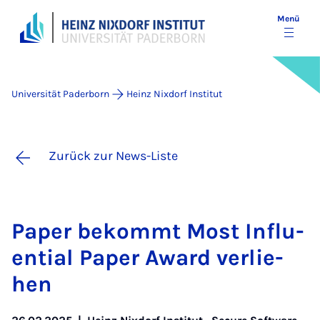
Menü
Universität Paderborn
Heinz Nixdorf Institut
Zurück zur News-Liste
Pa­per be­kommt Most In­flu­
enti­al Pa­per Award ver­lie­
hen