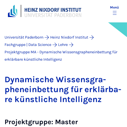
Menü
Universität Paderborn
Heinz Nixdorf Institut
Fachgruppe | Data Science
Lehre
Projektgruppe MA - Dynamische Wissensgrapheneinbettung für
erklärbare künstliche Intelligenz
Dy­na­mi­sche Wis­sens­gra­
phen­ein­bet­tung für er­klär­ba­
re künst­li­che In­tel­li­genz
Projektgruppe: Master