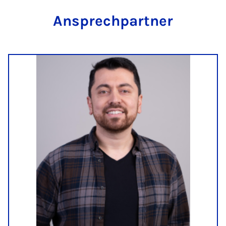
An­sprech­part­ner