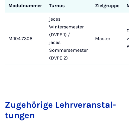
Modulnummer
Turnus
Zielgruppe
Mo
jedes
Wintersemester
Dig
(DVPE 1) /
M.104.7308
Master
vir
jedes
Pr
Sommersemester
(DVPE 2)
Zu­ge­hö­ri­ge Lehr­ver­an­stal­
tun­gen