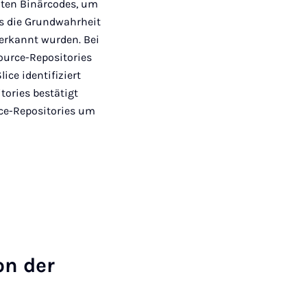
mten Binärcodes, um
ss die Grundwahrheit
 erkannt wurden. Bei
ource-Repositories
ce identifiziert
tories bestätigt
rce-Repositories um
on der