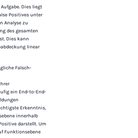
Aufgabe. Dies liegt
lse Positives unter
n Analyse zu
zing des gesamten
st. Dies kann
eabdeckung linear
gliche Falsch-
ahrer
ufig ein End-to-End-
meldungen
ichtigste Erkenntnis,
nsebene innerhalb
ositive darstellt. Um
auf Funktionsebene