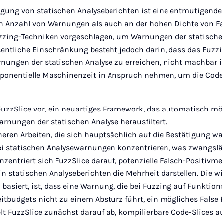
gung von statischen Analyseberichten ist eine entmutigende 
n Anzahl von Warnungen als auch an der hohen Dichte von Fa
zzing-Techniken vorgeschlagen, um Warnungen der statische
esentliche Einschränkung besteht jedoch darin, dass das Fuz
rnungen der statischen Analyse zu erreichen, nicht machbar i
ponentielle Maschinenzeit in Anspruch nehmen, um die Cod
FuzzSlice vor, ein neuartiges Framework, das automatisch mö
arnungen der statischen Analyse herausfiltert.
eren Arbeiten, die sich hauptsächlich auf die Bestätigung w
i statischen Analysewarnungen konzentrieren, was zwangslä
onzentriert sich FuzzSlice darauf, potenzielle Falsch-Positiv
in statischen Analyseberichten die Mehrheit darstellen. Die w
t basiert, ist, dass eine Warnung, die bei Fuzzing auf Funktio
tbudgets nicht zu einem Absturz führt, ein mögliches False P
ielt FuzzSlice zunächst darauf ab, kompilierbare Code-Slices 