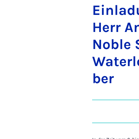
Ein­la­
Herr An
No­ble 
Wa­ter­
ber