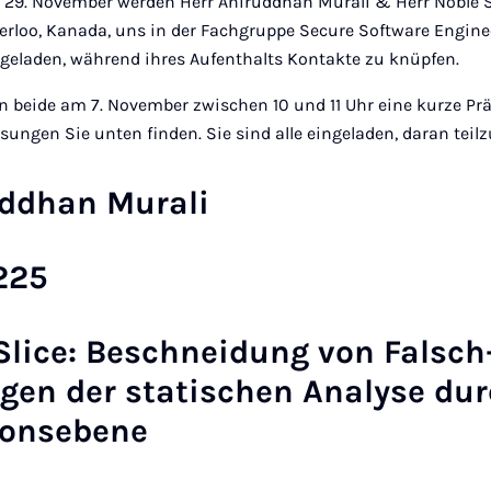
bis 29. November werden Herr Aniruddhan Murali & Herr Noble
terloo, Kanada, uns in der Fachgruppe Secure Software Engin
ingeladen, während ihres Aufenthalts Kontakte zu knüpfen.
n beide am 7. November zwischen 10 und 11 Uhr eine kurze Pr
ngen Sie unten finden. Sie sind alle eingeladen, daran tei
uddhan Murali
225
zSlice: Beschneidung von Falsch
gen der statischen Analyse dur
ionsebene