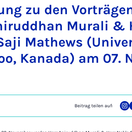
dung zu den Vor­trä­ge
irud­dhan Mu­ra­li & 
Sa­ji Ma­thews (Uni­ver­
loo, Ka­na­da) am 07. 
Beitrag teilen auf:
Tei
auf
Ins