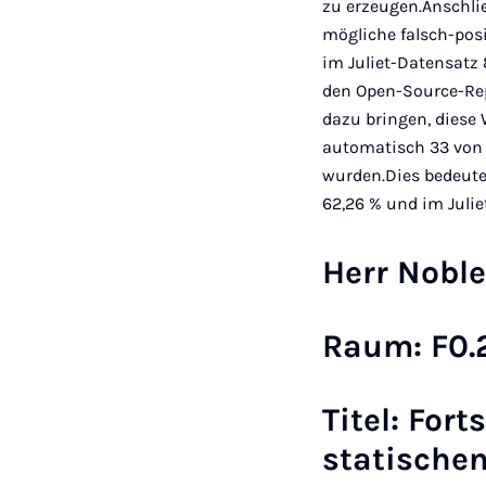
zu erzeugen.Anschli
mögliche falsch-pos
im Juliet-Datensatz 
den Open-Source-Rep
dazu bringen, diese
automatisch 33 von 5
wurden.Dies bedeute
62,26 % und im Juli
Herr Nobl
Raum: F0.
Titel: For
statischen