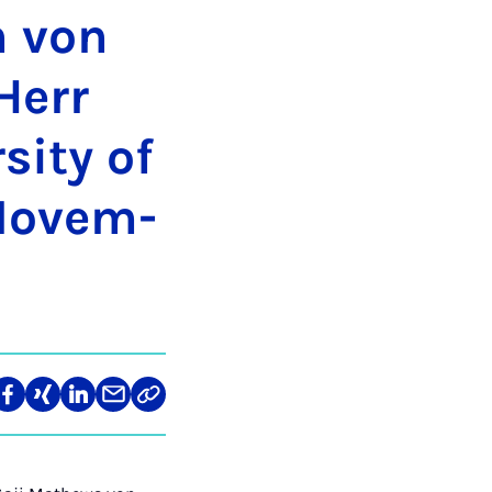
n von
Herr
si­ty of
No­vem­
len
Teilen
Teilen
Teilen
Teilen
Link
auf
auf
auf
über
kopieren
tagram
Facebook
Xing
LinkedIn
E-
Mail