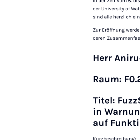
In der Zeit vom 6. 
der University of Wa
sind alle herzlich e
Zur Eröffnung werde
deren Zusammenfassu
Herr Anir
Raum: F0.
Titel: Fuz
in Warnun
auf Funkt
Kurzbeschreibung: