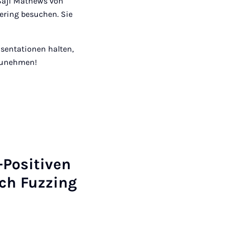
 Saji Mathews von
eering besuchen. Sie
äsentationen halten,
lzunehmen!
-Positiven
ch Fuzzing