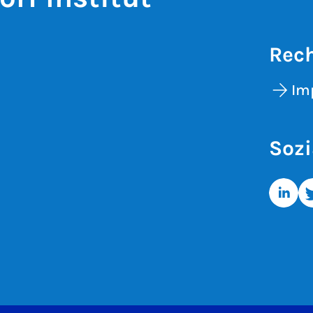
Rech
Im
Sozi