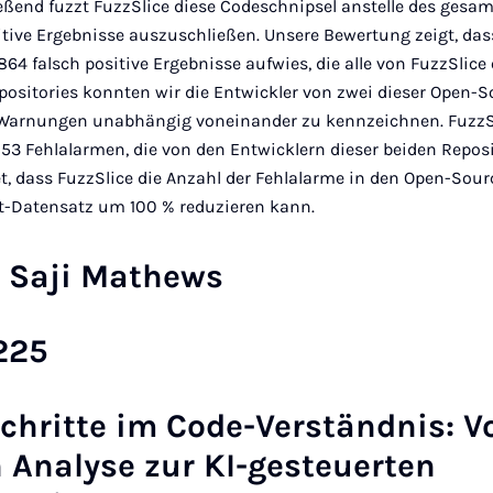
eßend fuzzt FuzzSlice diese Codeschnipsel anstelle des gesa
itive Ergebnisse auszuschließen. Unsere Bewertung zeigt, da
864 falsch positive Ergebnisse aufwies, die alle von FuzzSlice
ositories konnten wir die Entwickler von zwei dieser Open-S
 Warnungen unabhängig voneinander zu kennzeichnen. FuzzSli
3 Fehlalarmen, die von den Entwicklern dieser beiden Reposi
t, dass FuzzSlice die Anzahl der Fehlalarme in den Open-Sou
et-Datensatz um 100 % reduzieren kann.
e Saji Mathews
225
tschritte im Code-Verständnis: V
 Analyse zur KI-gesteuerten