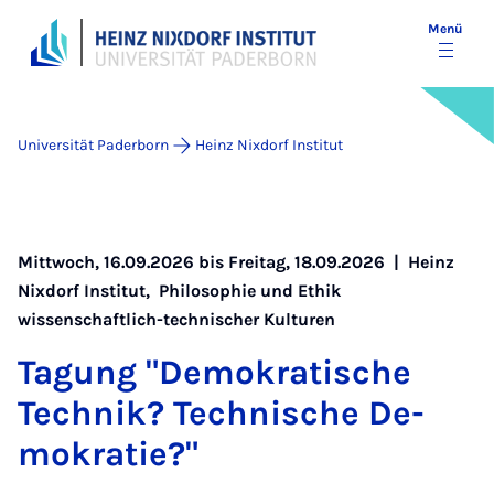
Menü
Universität Paderborn
Heinz Nixdorf Institut
Mittwoch, 16.09.2026 bis Freitag, 18.09.2026 |
Heinz
Nixdorf Institut
,
Philosophie und Ethik
wissenschaftlich-technischer Kulturen
Ta­gung "De­mo­kra­ti­sche
Tech­nik? Tech­ni­sche De­
mo­kra­tie?"