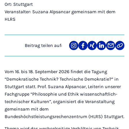
Ort: Stuttgart
Veranstalter: Suzana Alpsancar gemeinsam mit dem
HLRS
Beitrag teilen auf:
Teilen
Teilen
Teilen
Teilen
Teilen
Link
auf
auf
auf
auf
über
kopi
Instagram
Facebook
Xing
LinkedIn
E-
Mail
Vom 16. bis 18. September 2026 findet die Tagung
“Demokratische Technik? Technische Demokratie?” in
Stuttgart statt. Prof. Suzana Alpsancar, Leiterin unserer
Fachgruppe “Philosophie und Ethik wissenschaftlich-
technischer Kulturen”, organisiert die Veranstaltung
gemeinsam mit dem
Bundeshöchstleistungsrechenzentrum (HLRS) Stuttgart.
Thema wird das wechselseitige Verhältnis von Technik