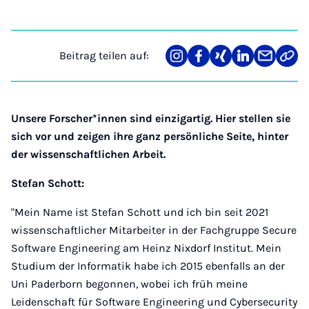
Beitrag teilen auf:
Teilen
Teilen
Teilen
Teilen
Teilen
Link
auf
auf
auf
auf
über
kopi
Instagram
Facebook
Xing
LinkedIn
E-
Mail
Unsere Forscher*innen sind einzigartig. Hier stellen sie
sich vor und zeigen ihre ganz persönliche Seite, hinter
der wissenschaftlichen Arbeit.
Stefan Schott:
"Mein Name ist Stefan Schott und ich bin seit 2021
wissenschaftlicher Mitarbeiter in der Fachgruppe Secure
Software Engineering am Heinz Nixdorf Institut. Mein
Studium der Informatik habe ich 2015 ebenfalls an der
Uni Paderborn begonnen, wobei ich früh meine
Leidenschaft für Software Engineering und Cybersecurity