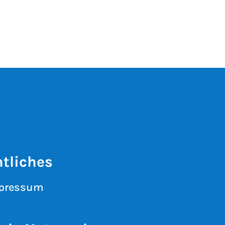
tliches
pressum