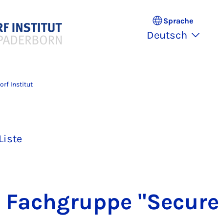
Sprache
Deutsch
rf Institut
Liste
e Fach­grup­pe "Se­cu­r