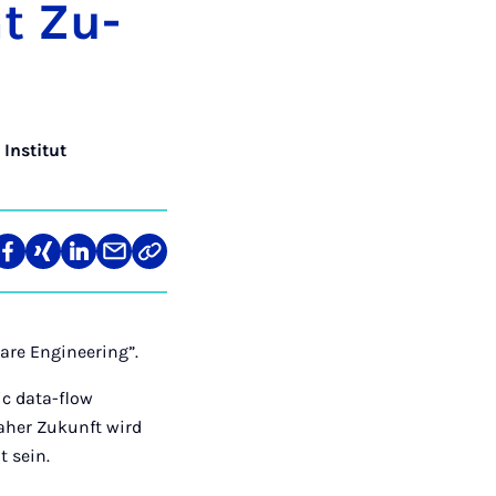
mt Zu­
 Institut
len
Teilen
Teilen
Teilen
Teilen
Link
auf
auf
auf
über
kopieren
tagram
Facebook
Xing
LinkedIn
E-
Mail
are Engineering”.
ic data-flow
aher Zukunft wird
t sein.