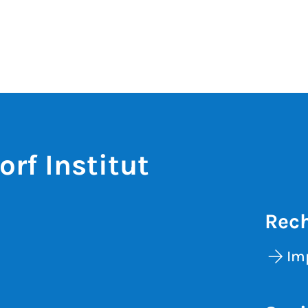
rf Institut
Rech
Im