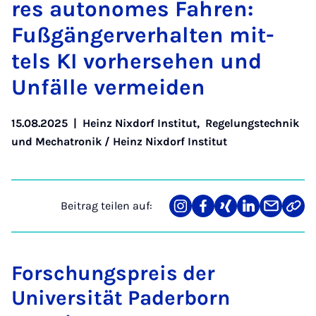
res au­to­no­mes Fah­ren:
Fuß­gän­ger­ver­hal­ten mit­
tels KI vor­her­se­hen und
Un­fäl­le ver­mei­den
15.08.2025
|
Heinz Nixdorf Institut
,
Regelungstechnik
und Mechatronik / Heinz Nixdorf Institut
Beitrag teilen auf:
Teilen
Teilen
Teilen
Teilen
Teilen
Link
auf
auf
auf
auf
über
kopi
Instagram
Facebook
Xing
LinkedIn
E-
Mail
Forschungspreis der
Universität Paderborn