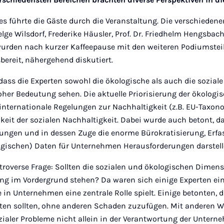
res führte die Gäste durch die Veranstaltung. Die verschiede
lge Wilsdorf, Frederike Häusler, Prof. Dr. Friedhelm Hengsbach
urden nach kurzer Kaffeepause mit den weiteren Podiumste
bereit, nähergehend diskutiert.
 dass die Experten sowohl die ökologische als auch die soziale
er Bedeutung sehen. Die aktuelle Priorisierung der ökologi
 internationale Regelungen zur Nachhaltigkeit (z.B. EU-Taxon
eit der sozialen Nachhaltigkeit. Dabei wurde auch betont, da
ngen und in dessen Zuge die enorme Bürokratisierung, Erf
ogischen) Daten für Unternehmen Herausforderungen darstell
ontroverse Frage: Sollten die sozialen und ökologischen Dimen
g im Vordergrund stehen? Da waren sich einige Experten eini
e in Unternehmen eine zentrale Rolle spielt. Einige betonten
ten sollten, ohne anderen Schaden zuzufügen. Mit anderen W
ialer Probleme nicht allein in der Verantwortung der Untern