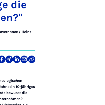
ge die
­men?"
Governance / Heinz
len
Teilen
Teilen
Teilen
Teilen
Link
auf
auf
auf
über
kopieren
tagram
Facebook
Xing
LinkedIn
E-
Mail
Theologischen
Jahr sein 10-jähriges
rde bewusst die
 Unternehmen?
e Diskussion ein.