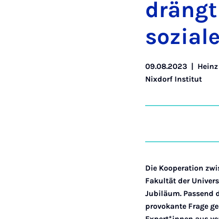
drängt 
so­zi­a­
09.08.2023
|
Heinz
Nixdorf Institut
Die Kooperation zwi
Fakultät der Univers
Jubiläum. Passend d
provokante Frage ge
Expert*innen aus ve