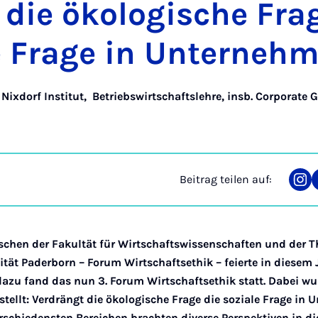
die öko­lo­gi­sche Fra­
le Fra­ge in Un­ter­neh
 Nixdorf Institut
,
Betriebswirtschaftslehre, insb. Corporate 
Beitrag teilen auf:
Tei
auf
Ins
schen der Fakultät für Wirtschaftswissenschaften und der 
ität Paderborn – Forum Wirtschaftsethik – feierte in diesem 
azu fand das nun 3. Forum Wirtschaftsethik statt. Dabei wu
stellt: Verdrängt die ökologische Frage die soziale Frage in
rschiedensten Bereichen brachten diverse Perspektiven in di