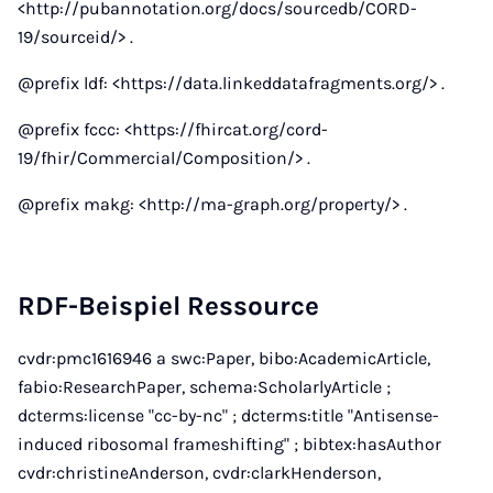
<http://pubannotation.org/docs/sourcedb/CORD-
19/sourceid/> .
@prefix ldf: <https://data.linkeddatafragments.org/> .
@prefix fccc: <https://fhircat.org/cord-
19/fhir/Commercial/Composition/> .
@prefix makg: <http://ma-graph.org/property/> .
RDF-Beispiel Ressource
cvdr:pmc1616946 a swc:Paper, bibo:AcademicArticle,
fabio:ResearchPaper, schema:ScholarlyArticle ;
dcterms:license "cc-by-nc" ; dcterms:title "Antisense-
induced ribosomal frameshifting" ; bibtex:hasAuthor
cvdr:christineAnderson, cvdr:clarkHenderson,