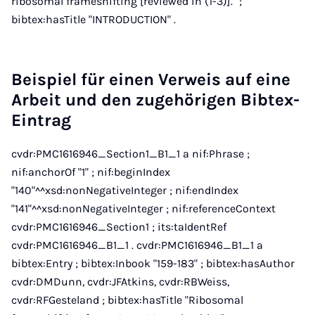
ribosomal frameshifting [reviewed in (1-3)]." ;
bibtex:hasTitle "INTRODUCTION" .
Beispiel für einen Verweis auf eine
Arbeit und den zugehörigen Bibtex-
Eintrag
cvdr:PMC1616946_Section1_B1_1 a nif:Phrase ;
nif:anchorOf "1" ; nif:beginIndex
"140"^^xsd:nonNegativeInteger ; nif:endIndex
"141"^^xsd:nonNegativeInteger ; nif:referenceContext
cvdr:PMC1616946_Section1 ; its:taIdentRef
cvdr:PMC1616946_B1_1 . cvdr:PMC1616946_B1_1 a
bibtex:Entry ; bibtex:Inbook "159-183" ; bibtex:hasAuthor
cvdr:DMDunn, cvdr:JFAtkins, cvdr:RBWeiss,
cvdr:RFGesteland ; bibtex:hasTitle "Ribosomal