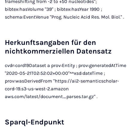
frameshifting from -2 to +50 nucleotides";
bibtex:hasVolume "39" ; bibtex:hasYear 1990 ;
schema:EventVenue "Prog. Nucleic Acid Res. Mol. Biol." .
Herkunftsangaben für den
nichtkommerziellen Datensatz
cvdr:cord19Dataset a prov:Entity ; prov:generatedAtTime
"2020-05-21T02:52:02+00:00"^^xsd:dateTime ;
prov:wasDerivedFrom "https://ai2-semanticscholar-
cord-19.s3-us-west-2.amazon
aws.com/latest/document_parses.tar.gz" .
Sparql-Endpunkt