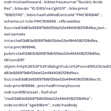
cvdr:michaelHoward ; bibtex:hasJournal "Nucleic Acids
Res" ; bibo:doi "10.1093/nar/gkl531" ; bibo:pmid
"16920740" ; fabio:hasPubMedCentralId "PMC1616946" ;
schema:url ncbi:PMC1616946 ; rdfs:seeAlso
fccc:c1ad13d83e926979dbf2bbe52e4944082f28dfea.json ;
owl:sameAs
inria:c1ad13d83e926979dbf2bbe52e4944082f28dfea,
inria:pmc1616946,
pubnt:c1ad13d83e926979dbf2bbe52e4944082f28dfea,
ldf:covid19?
object=http%3A%2F%2Fidlab.github.io%2Fcovid19%23c1ad1
d83e926979dbf2bbe52e4944082f28dfea>,
fccc:c1ad13d83e926979dbf2bbe52e4944082f28dfea.ttl,
ncbi:pmc1616946 ; prov:hadPrimarySource
cvdr:cord19Dataset ; foaf:sha1
"c1ad13d83e926979dbf2bbe52e4944082f28dfea" ;
cvdo:cordUid "xgwbl8em" ; cvdo:hasBody