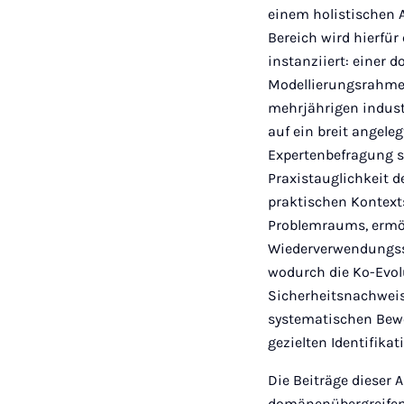
einem holistischen 
Bereich wird hierfü
instanziiert: eine
Modellierungsrahmen
mehrjährigen industr
auf ein breit angel
Expertenbefragung s
Praxistauglichkeit d
praktischen Kontexts
Problemraums, ermög
Wiederverwendungssc
wodurch die Ko-Evol
Sicherheitsnachweis
systematischen Bew
gezielten Identifik
Die Beiträge dieser 
domänenübergreifen