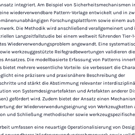
Ansatz integriert. Am Beispiel von Sicherheitsmechanismen 
r eine wiederverwendbare Pattern-Vorlage entwickelt und in 
r domänenunabhängigen Forschungsplattform sowie einem au
werk. Die Methodik wird anschließend verallgemeinert und i
iellen Langzeitfallstudie bei einem weltweit führenden Tier-1
egtes Wiederverwendungsproblem angewandt. Eine systematis
owie werkzeuggestützte Reifegradbewertungen validieren di
es Ansatzes. Die modellbasierte Erfassung von Patterns inner
 bietet mehrere wesentliche Vorteile: sie verbessert die Char
licht eine präzisere und praxisnähere Beschreibung der
hritte und stärkt die Abstimmung relevanter interdisziplinär
ution von Systemdesignartefakten und Artefakten anderer Disz
en) gefördert wird. Zudem bietet der Ansatz einen Mechanis
ertung der Wiederverwendungseignung von Werkzeugketten a
ation und Schließung methodischer sowie werkzeugspezifische
Arbeit umfassen eine neuartige Operationalisierung von Desig
d anwendbares Wiederverwendungsrahmenwerk sowie validiert