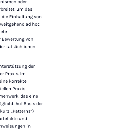
anismen oder
rbreitet, um das
 die Einhaltung von
 weitgehend ad hoc
nete
r Bewertung von
der tatsächlichen
Unterstützung der
r Praxis. Im
eine korrekte
iellen Praxis
hmenwerk, das eine
licht. Auf Basis der
kurz „Patterns“)
artefakte und
Anweisungen in