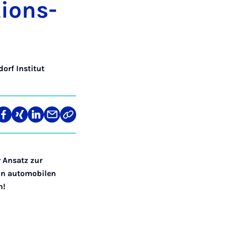
i­ons­
orf Institut
len
Teilen
Teilen
Teilen
Teilen
Link
auf
auf
auf
über
kopieren
tagram
Facebook
Xing
LinkedIn
E-
Mail
 Ansatz zur
in automobilen
h!