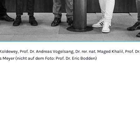
an Koldewey, Prof. Dr. Andreas Vogelsang, Dr. rer. nat. Maged Khalil, Prof. 
 Meyer (nicht auf dem Foto: Prof. Dr. Eric Bodden)