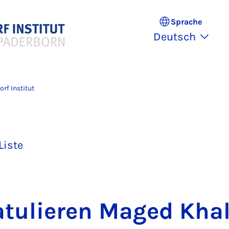
Sprache
Deutsch
rf Institut
Liste
­tu­lie­ren Ma­ged Kha­l