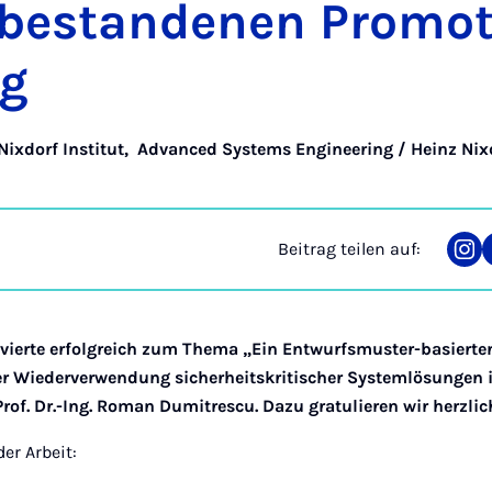
 be­stan­de­nen Pro­mo­t
ng
Nixdorf Institut
,
Advanced Systems Engineering / Heinz Nixd
Beitrag teilen auf:
Tei
auf
Ins
ierte erfolgreich zum Thema „Ein Entwurfsmuster-basierter
er Wiederverwendung sicherheitskritischer Systemlösungen 
rof. Dr.-Ing. Roman Dumitrescu. Dazu gratulieren wir herzlic
r Arbeit: