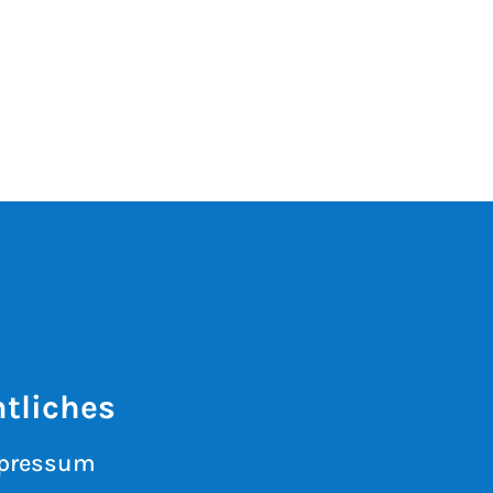
tliches
pressum