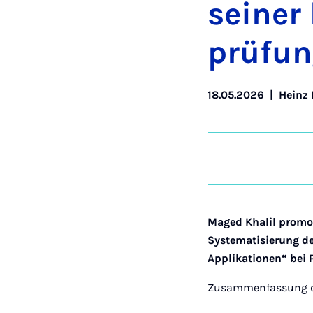
sei­ner
prü­fu
18.05.2026
|
Heinz 
Maged Khalil promov
Systematisierung d
Applikationen“ bei P
Zusammenfassung de