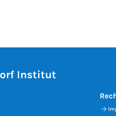
rf Institut
Rech
Im