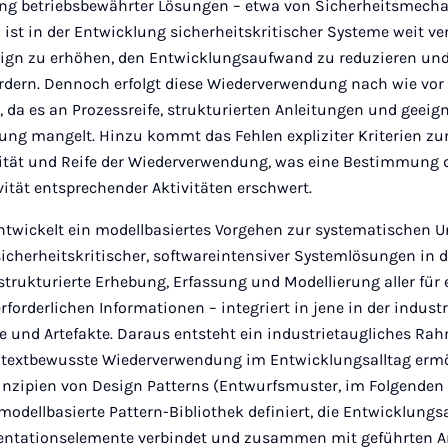
ng betriebsbewährter Lösungen – etwa von Sicherheitsmech
 ist in der Entwicklung sicherheitskritischer Systeme weit ve
sign zu erhöhen, den Entwicklungsaufwand zu reduzieren und
rdern. Dennoch erfolgt diese Wiederverwendung nach wie vor
 da es an Prozessreife, strukturierten Anleitungen und geeig
ng mangelt. Hinzu kommt das Fehlen expliziter Kriterien zu
alität und Reife der Wiederverwendung, was eine Bestimmung 
ität entsprechender Aktivitäten erschwert.
entwickelt ein modellbasiertes Vorgehen zur systematischen 
cherheitskritischer, softwareintensiver Systemlösungen in de
trukturierte Erhebung, Erfassung und Modellierung aller für 
orderlichen Informationen – integriert in jene in der industr
 und Artefakte. Daraus entsteht ein industrietaugliches Ra
textbewusste Wiederverwendung im Entwicklungsalltag ermög
rinzipien von Design Patterns (Entwurfsmuster, im Folgenden 
modellbasierte Pattern-Bibliothek definiert, die Entwicklungs
mentationselemente verbindet und zusammen mit geführten 