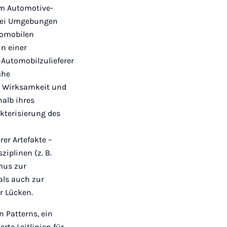
im Automotive-
zwei Umgebungen
tomobilen
n einer
-Automobilzulieferer
che
e Wirksamkeit und
halb ihres
akterisierung des
er Artefakte –
iplinen (z. B.
mus zur
ls auch zur
r Lücken.
n Patterns, ein
e Leitlinien für