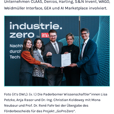
Unternehmen CLAAS, Denios, Harting, S&N Invent, WAGO,
Weidmüller Interface, GEA und AI Marketplace involviert.
Foto (it’s OWL): (v. l.) Die Paderborner Wissenschaftler*innen Lisa
Petzke, Anja Rasor und Dr.-Ing. Christian Koldewey mit Mona
Neubaur und Prof. Dr. René Fahr bei der Übergabe des
Förderbescheids für das Projekt „GoProZero“.