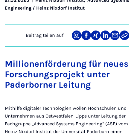
21.03.2025
|
Heinz Nixdorf Institut
,
Advanced Systems
Engineering / Heinz Nixdorf Institut
Beitrag teilen auf:
Teilen
Teilen
Teilen
Teilen
Teilen
Link
auf
auf
auf
auf
über
kopi
Instagram
Facebook
Xing
LinkedIn
E-
Mail
Millionenförderung für neues
Forschungsprojekt unter
Paderborner Leitung
Mithilfe digitaler Technologien wollen Hochschulen und
Unternehmen aus Ostwestfalen-Lippe unter Leitung der
Fachgruppe „Advanced Systems Engineering“ (ASE) vom
Heinz Nixdorf Institut der Universität Paderborn einen