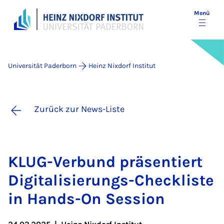
Menü
Universität Paderborn
Heinz Nixdorf Institut
Zurück zur News-Liste
KLUG-Ver­bund prä­sen­tiert
Di­gi­ta­li­sie­rungs-Check­lis­te
in Hands-On Ses­si­on