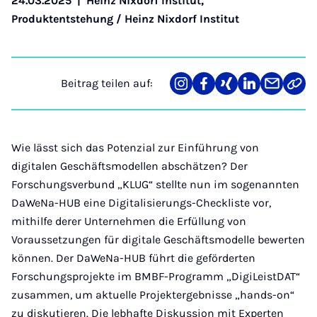
24.03.2025
|
Heinz Nixdorf Institut
,
Produktentstehung / Heinz Nixdorf Institut
Beitrag teilen auf:
Teilen
Teilen
Teilen
Teilen
Teilen
Link
auf
auf
auf
auf
über
kopi
Instagram
Facebook
Xing
LinkedIn
E-
Mail
Wie lässt sich das Potenzial zur Einführung von
digitalen Geschäftsmodellen abschätzen? Der
Forschungsverbund „KLUG“ stellte nun im sogenannten
DaWeNa-HUB eine Digitalisierungs-Checkliste vor,
mithilfe derer Unternehmen die Erfüllung von
Voraussetzungen für digitale Geschäftsmodelle bewerten
können. Der DaWeNa-HUB führt die geförderten
Forschungsprojekte im BMBF-Programm „DigiLeistDAT“
zusammen, um aktuelle Projektergebnisse „hands-on“
zu diskutieren. Die lebhafte Diskussion mit Experten