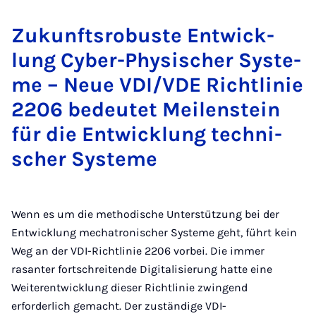
Zu­kunfts­ro­bus­te Ent­wick­
lung Cy­ber-Phy­si­scher Sys­te­
me – Neue VDI/VDE Richt­li­nie
2206 be­deu­tet Mei­len­stein
für die Ent­wick­lung tech­ni­
scher Sys­te­me
Wenn es um die methodische Unterstützung bei der
Entwicklung mechatronischer Systeme geht, führt kein
Weg an der VDI-Richtlinie 2206 vorbei. Die immer
rasanter fortschreitende Digitalisierung hatte eine
Weiterentwicklung dieser Richtlinie zwingend
erforderlich gemacht. Der zuständige VDI-