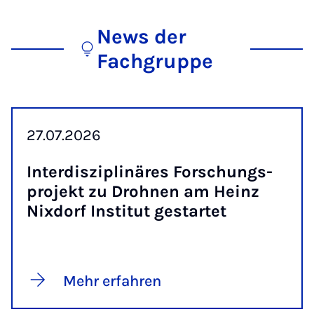
News der
Fachgruppe
27.07.2026
In­ter­dis­zi­pli­näres For­schungs­
pro­jekt zu Droh­nen am Heinz
Nix­dorf In­sti­tut ge­st­ar­tet
Mehr erfahren