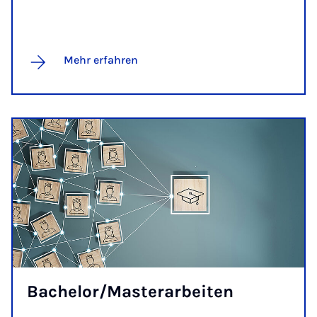
Mehr erfahren
Ba­che­lor/Mas­ter­a­r­bei­ten