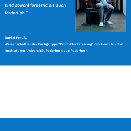
sind sowohl fordernd als auch
förderlich.”
Daniel Preuß,
Wissenschaftler der Fachgruppe "Produktentstehung" des Heinz Nixdorf
Instituts der Universität Paderborn aus Paderborn