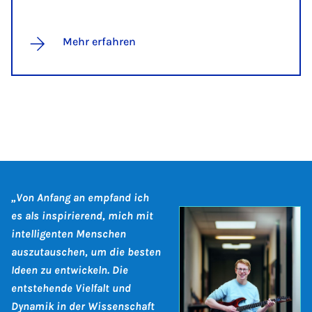
Mehr erfahren
„Von Anfang an empfand ich
es als inspirierend, mich mit
intelligenten Menschen
auszutauschen, um die besten
Ideen zu entwickeln. Die
entstehende Vielfalt und
Dynamik in der Wissenschaft