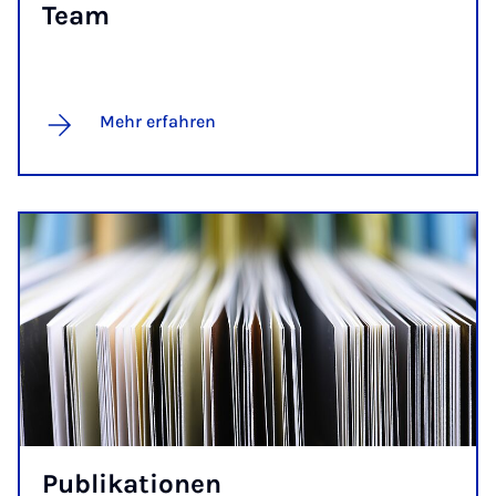
Team
Mehr erfahren
Pu­bli­ka­ti­o­nen